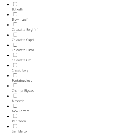
Boticelli
Brown Leaf
Calacatta Borghini
Calacatta Capri
Calacatta-Lucca
Calacatta Oro
Classic Ivory
Fontainebleau
Champs Elysees
Masaccio
New Carrara
Pantheon
San Marco