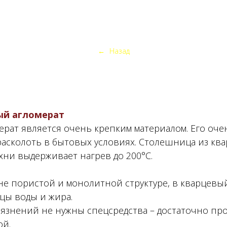
←
Назад
ый агломерат
рат является очень крепким материалом. Его оче
расколоть в бытовых условиях. Столешница из кв
ухни выдерживает нагрев до 200°С.
не пористой и монолитной структуре, в кварцевы
цы воды и жира.
рязнений не нужны спецсредства – достаточно пр
ой.