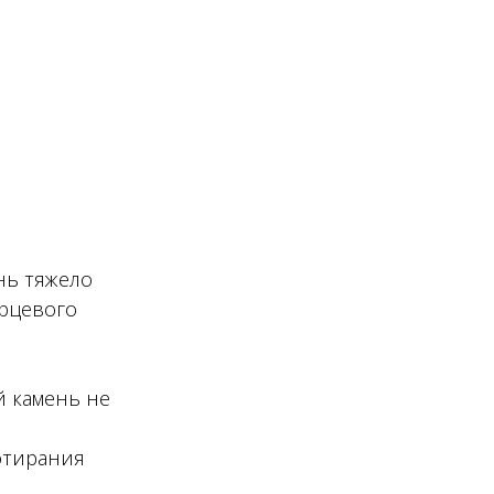
нь тяжело
арцевого
й камень не
отирания