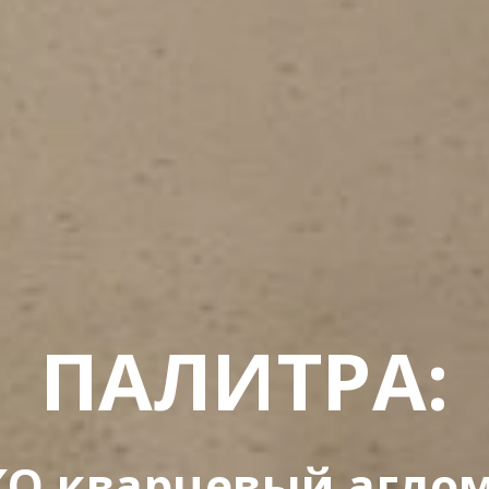
ПАЛИТРА:
О кварцевый агло