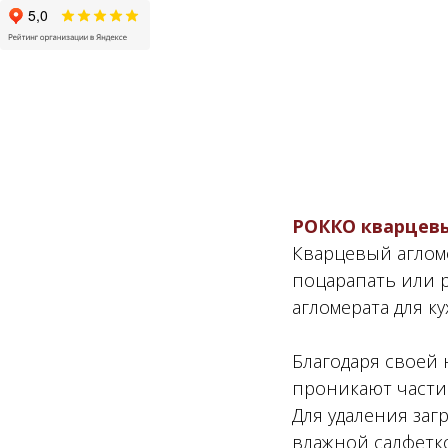
РОККО
к
варцев
Кварцевый агломе
поцарапать или 
агломерата для к
Благодаря своей 
проникают части
Для удаления заг
влажной салфетк