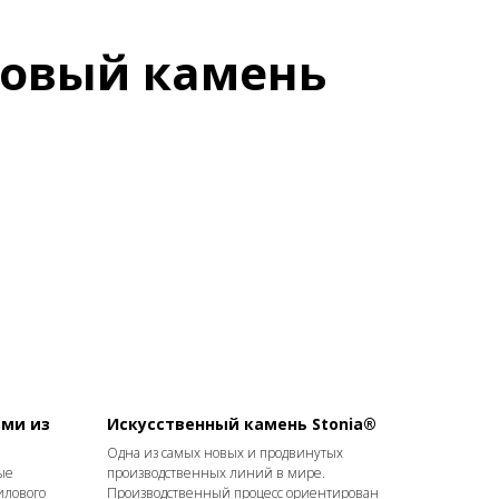
ловый камень
ями из
Искусственный камень Stonia®
Одна из самых новых и продвинутых
ые
производственных линий в мире.
илового
Производственный процесс ориентирован