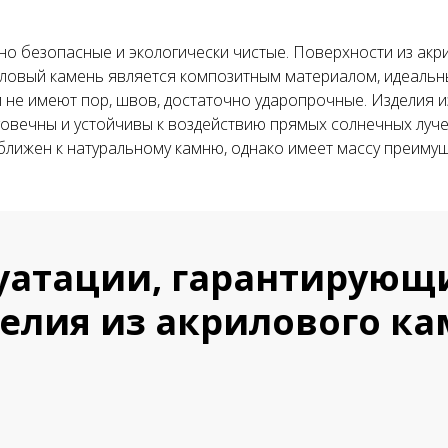
но безопасные и экологически чистые. Поверхности из акр
иловый камень является композитным материалом, идеальн
и не имеют пор, швов, достаточно ударопрочные. Изделия и
говечны и устойчивы к воздействию прямых солнечных луч
лижен к натуральному камню, однако имеет массу преимущес
уатации, гарантирующ
елия из акрилового ка