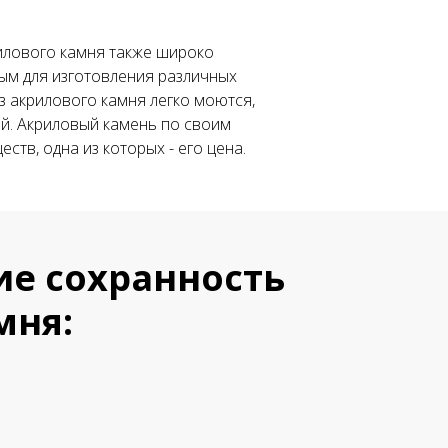
илового камня также широко
ым для изготовления различных
з акрилового камня легко моются,
ей. Акриловый камень по своим
тв, одна из которых - его цена.
ие сохранность
мня: