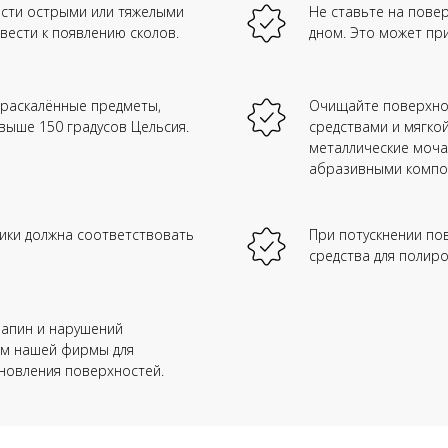
ости острыми или тяжелыми
Не ставьте на пове
вести к появлению сколов.
дном. Это может пр
 раскалённые предметы,
Очищайте поверхн
выше 150 градусов Цельсия.
средствами и мягкой
металлические моча
абразивными компо
ники должна соответствовать
При потускнении по
средства для полиро
рапин и нарушений
ам нашей фирмы для
новления поверхностей.