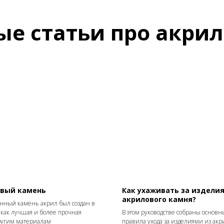
ные статьи про акри
вый камень
Как ухаживать за издели
акрилового камня?
енный камень акрил был создан в
 как лучшая и более прочная
В этом руководстве собраны основн
ругим материалам
правила ухода за изделиями из акр