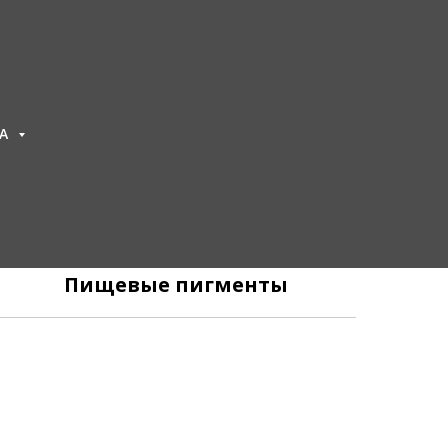
ТА
ральный
Пищевые пигменты