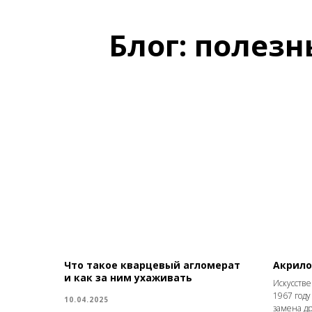
Блог: полез
Что такое кварцевый агломерат
Акрило
и как за ним ухаживать
Искусств
1967 году
10.04.2025
замена д