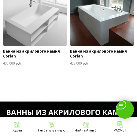
Ванна из акрилового камня
Ванна из акрилового камня
Corian
Corian
405 000 руб.
422 000 руб.
ВАННЫ ИЗ АКРИЛОВОГО КАМНЯ
CORIAN
Кухни
Тумбы в ванную
Чайный клуб
РАСЧЕТ
Отправьте нам параметры желаемого изделия —