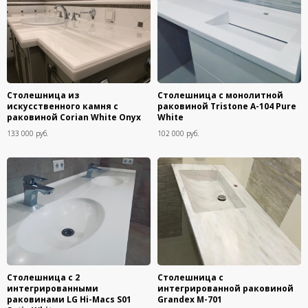
Столешница из
Столешница с монолитной
искусственного камня с
раковиной Tristone A-104 Pure
раковиной Corian White Onyx
White
133 000 руб.
102 000 руб.
Столешница с 2
Столешница с
интегрированными
интегрированной раковиной
раковинами LG Hi-Macs S01
Grandex M-701