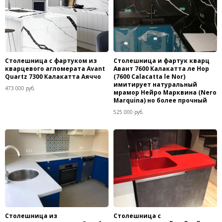
Столешница с фартуком из
Столешница и фартук кварц
кварцевого агломерата Avant
Авант 7600 Калакатта ле Нор
Quartz 7300 Калакатта Аяччо
(7600 Calacatta le Nor)
имитирует натуральный
473 000 руб.
мрамор Нейро Марквина (Nero
Marquina) но более прочный
525 000 руб.
Столешница из
Столешница с